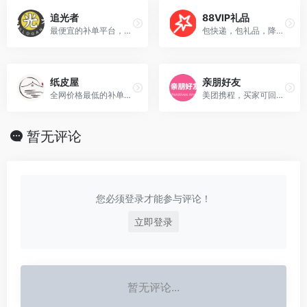
追光者
88VIP礼品
最便宜的补单平台，引流老客户资源，一机一号一IP，根据GPS和IP判断买家，并根据平台算法控制关联，商返，平台返，代付三模式一体平台，全网独家首创！！！为您的资金，店铺保驾护航！平台实时验号，多链接（一拖几）不加费用！【25年3月18日收录，自行诊断】
包快递，包礼品，降权包赔！ 买家控制：只提供礼品不提供佣金给买家！杜绝职业S手存在，减少买家关联性与重复性！ 买家引流：公司创建了强大的买家引流部门，买家均是从公司店铺好评返现老客户资源，权重高！【25年3月28日收录，自行诊断】
纸皮屋
亲朋好友
全网价格最低的补单平台，透视深度验号技术独步业内，所有买号数据皆可查看，周、月下单数，性别、年龄（免费透视查号），一人一号，永不复购，补单功能强大，平台操作简单 【25年1月11日收录，自行诊断】
美团携程，买家可回传核销码，千单秒接，抖店。 单单出评，出体验分，淘系清洗低于5%，出体验 分，为未来铺路的台子!我们希望能打造一个比。 较靠谱的平台，完美解决清洗，以及不计入真实 订单问题!支持商家代付 平台降权清洗赔付，赔付标准:1，资源不可混 用，清洗订单中超过两单别的地方的订单不赔付 【26年7月30日收录，自行诊断】
暂无评论
您必须登录才能参与评论！
立即登录
暂无评论...