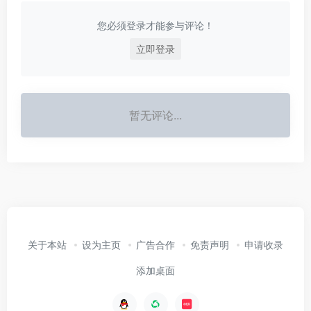
您必须登录才能参与评论！
立即登录
暂无评论...
关于本站
设为主页
广告合作
免责声明
申请收录
添加桌面