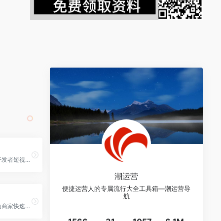
快手联盟是移动开发者短视频商业生态联盟，秉持着“视频即服务”的理念，致力于提供创新的短视频/直播商业解决方案，实现用户时长增加、黏性增强，助力用户增长与变现LTV的提升。快手联盟包含广告联盟、内容联盟两种业务形态，旨在通过丰富的优质短视频内容和直播能力，引领行业进入联盟3.0时代。
潮运营
便捷运营人的专属流行大全工具箱—潮运营导
航
快手商家号，帮助商家快速打造商业社交关系链。