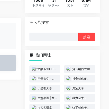
1566
31
1057
6.1M
收录网站
收录 App
文章
访客
潮运营搜索
搜
索：
热门网址
站酷 (ZCOOL) – 设计师互动平台
抖音电商大学
巨量大学 – 提高营销专业力
抖音创作服务平台
小红书大学
淘宝大学
生意参谋 | 数据学院
磁力金牛 – 快手电商商家广告投放平台
拼多多课堂
快手创作者服务平台