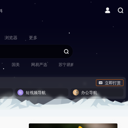
料
浏览器
更多
网
国美
网易严选
苏宁易购
立即打赏
短视频导航
办公导航