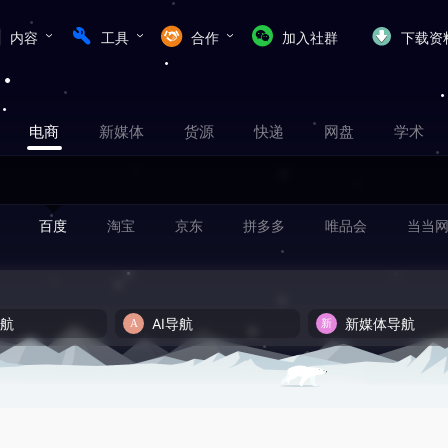
内容
工具
合作
加入社群
下载资
电商
新媒体
货源
快递
网盘
学术
百度
淘宝
京东
拼多多
唯品会
当当
导航
AI导航
新媒体导航