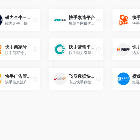
磁力金牛 – 快手电商商家广告投放平台
快手素造平台
磁力金牛，快手电商商家一体化营销平台，整合电商投放能力，全链提升营销效果，磁力金牛让生意智能化，让营销简单化。
集结全网最优创作机构
快手商家号
快手营销平台 – 磁力引擎
快手商家号，帮助商家快速打造商业社交关系链。
快手磁力引擎，为营销创造双LIU价值。
快手广告管理平台
飞瓜数据快手版
快手信息流广告，为您和用户搭建桥梁。
专业快手数据分析平台,助力快手直播电商带货