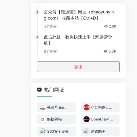
公众号【潮运营】网址（chaoyunyin
g.com） 收藏本站【Ctrl+D】
6个月前
2.8K
点击此处，教你快速上手【潮运营导
航】
8个月前
5.3K
更多
热门网址
视频号保证金规则
小红书保证金规则
蚂蚁阿福
OpenClaw 官网
360安全龙虾
易媒助手