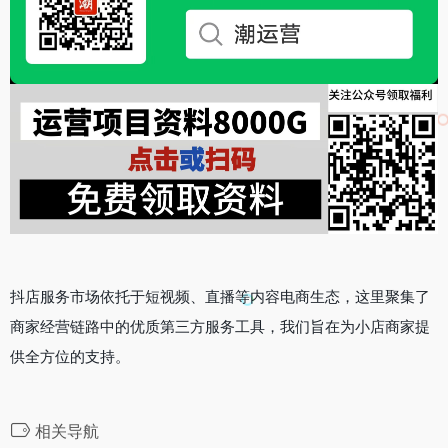
抖店服务市场依托于短视频、直播等内容电商生态，这里聚集了
商家经营链路中的优质第三方服务工具，我们旨在为小店商家提
供全方位的支持。
相关导航