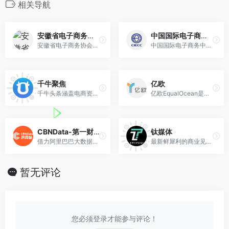
相关导航
安徽省电子商务协会
中国国际电子商务网
安徽省电子商务协会于2002年4月成立，。业务主管单位为安徽省经济和信息化委员会，登记机关为安徽省民政厅社团办。
中国国际电子商务中心（CIECC）成立于1996年2月，作为商务部直属事业单位，主要职责是负责商务部信息化建设服务支撑工作。
千牛聚焦
亿欧
千牛头条涵盖电商资讯、商业案例、行业动态、新零售观察等多元化内容，为千万商家提供信息服务。
亿欧EqualOcean是一家专注科技+产业+投资的信息平台和智库；成立于2014年2月，总部位于北京，用户/客户覆盖超过50个国家或地区。
CBNData-第一财经商业数据中心
钛媒体
借力阿里巴巴大数据，整合中国最大的财经媒体集团（第一财经）优势资源，以商业数据研究报告、数据指数、定制化咨询等为核心产品，同时通过数据可视化新闻、活动、视频/直播等形式……
最新鲜犀利的商业见闻，最国际视野的前沿技术，最不常见的独家猛料。
暂无评论
您必须登录才能参与评论！