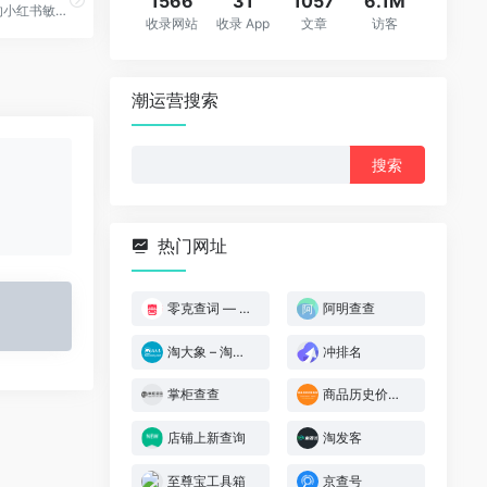
1566
31
1057
6.1M
零克查词是专业的小红书敏感词和违规词检测工具，同时具备抖音敏感词，快手敏感词，B站敏感词检测功能，是内容创作者的内容优化必备工具。
收录网站
收录 App
文章
访客
潮运营搜索
搜
索：
热门网址
零克查词 — 专业的小红书、抖音、B站、小红书敏感词检测工具
阿明查查
淘大象 – 淘宝宝贝排名在线查询
冲排名
掌柜查查
商品历史价格查询
店铺上新查询
淘发客
至尊宝工具箱
京查号