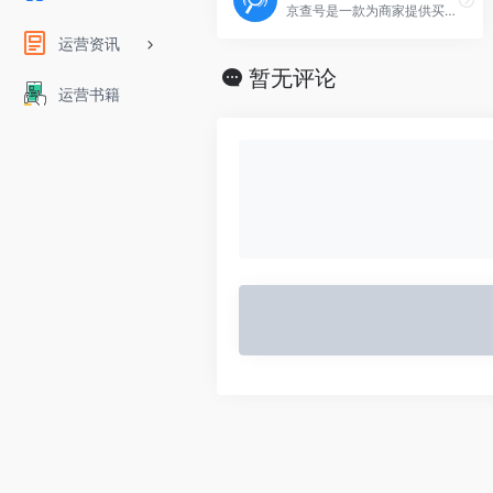
京查号是一款为商家提供买家信誉查询的工具型产品，有效排查降权黑号、评价折叠号、差评号、抽检号、恶意退款号、故意找茬号等劣质账号，净化产业生态，避免降权损失。
运营资讯
暂无评论
运营书籍