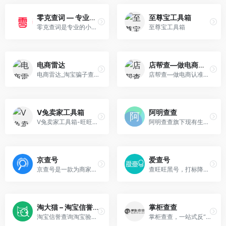
零克查词 — 专业的小红书、抖音、B站、小红书敏感词检测工具
至尊宝工具箱
零克查词是专业的小红书敏感词和违规词检测工具，同时具备抖音敏感词，快手敏感词，B站敏感词检测功能，是内容创作者的内容优化必备工具。
至尊宝工具箱
电商雷达
店帮查—做电商认准店帮查
电商雷达_淘宝骗子查询_淘宝骗子曝光_淘宝骗子举报中心
店帮查—做电商认准店帮查
V兔卖家工具箱
阿明查查
V兔卖家工具箱-旺旺照妖镜 黑号查询 旺旺强行打标 关键词卡首屏 生意参谋插件 淘宝卖家工具箱
阿明查查旗下现有生意参谋工具、超级推荐工具以及三大平台详情页工具。阿明查查致力于服务电商人，助力电商人直观的掌握市场情况，高效办公。
京查号
爱查号
京查号是一款为商家提供买家信誉查询的工具型产品，有效排查降权黑号、评价折叠号、差评号、抽检号、恶意退款号、故意找茬号等劣质账号，净化产业生态，避免降权损失。
查旺旺黑号，打标降权数据一目了然，让客户防骗不睬坑
淘大猫 – 淘宝信誉查询
掌柜查查
淘宝信誉查询淘宝验号工具箱,查小号淘宝极速验号,淘宝账号查询等各种淘宝周平均点数查询,淘口令二维码魔搜查询小号权重等等上,淘大猫都有它的个性，一款百万卖家工具!
掌柜查查，一站式反“恶”专家，拥有百万级电商恶人数据库，通过浏览器插件对店铺订单进行自动甄别和过滤，排除恶意买家。支持天猫，淘宝，京东，拼多多等众多电商平台，免费试用。