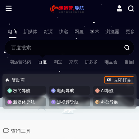
电商
新媒体
货源
快递
网盘
学术
浏览器
更多
潮运营站内
百度
淘宝
京东
拼多多
唯品会
当当网
赞助商
立即打赏
极简导航
电商导航
AI导航
新媒体导航
短视频导航
办公导航
查询工具