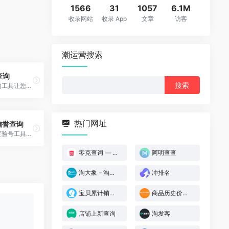
1566
31
1057
6.1M
收录网站
收录 App
文章
访客
潮运营搜索
查询
搜
商品历史价格查询工具让您轻松掌握商品的历史价格趋势，辨别商品真假促销，支持淘宝历史价格查询、天猫历史价格查询、京东历史价格查询等，是一款不可多得的购物神器。
索：
热门网址
信誉查询
淘宝信誉查询淘宝验号工具箱,查小号淘宝极速验号,淘宝账号查询等各种淘宝周平均点数查询,淘口令二维码魔搜查询小号权重等等上,淘大猫都有它的个性，一款百万卖家工具!
零克查词 — 专业的小红书、抖音、B站、小红书敏感词检测工具
阿明查查
淘大象 – 淘宝宝贝排名在线查询
冲排名
宝贝累计销量查询
商品历史价格查询
店铺上新查询
淘发客