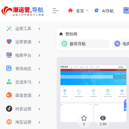
首页
AI导航
运营工具
赞助商
运营资源
极简导航
电
电商平台
资讯动态
交流学习
渠道货源
抖音运营
淘宝运营
0
3.8K