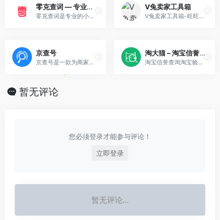
零克查词 — 专业的小红书、抖音、B站、小红书敏感词检测工具
V兔卖家工具箱
零克查词是专业的小红书敏感词和违规词检测工具，同时具备抖音敏感词，快手敏感词，B站敏感词检测功能，是内容创作者的内容优化必备工具。
V兔卖家工具箱-旺旺照妖镜 黑号查询 旺旺强行打标 关键词卡首屏 生意参谋插件 淘宝卖家工具箱
京查号
淘大猫 – 淘宝信誉查询
京查号是一款为商家提供买家信誉查询的工具型产品，有效排查降权黑号、评价折叠号、差评号、抽检号、恶意退款号、故意找茬号等劣质账号，净化产业生态，避免降权损失。
淘宝信誉查询淘宝验号工具箱,查小号淘宝极速验号,淘宝账号查询等各种淘宝周平均点数查询,淘口令二维码魔搜查询小号权重等等上,淘大猫都有它的个性，一款百万卖家工具!
暂无评论
您必须登录才能参与评论！
立即登录
暂无评论...