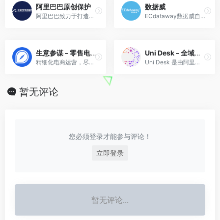
阿里巴巴原创保护
数据威
阿里巴巴致力于打造健康而富有能量的原创发展平台，释放每一位原创商家的极致创造力
ECdataway数据威自2008年开始，通过抓取和分析电商信息和数据，为各类从事电商的客户提供天猫行业实时大数据分析
生意参谋 – 零售电商大数据产品平台
Uni Desk – 全域营销
精细化电商运营，尽在生意参谋
Uni Desk 是由阿里巴巴集团旗下大数据营销平台“阿里妈妈”推出的一款“品牌数字营销”的 Working Desk，致力于为品牌解决数字营销投放及策略的全链路营销解决方案。
暂无评论
您必须登录才能参与评论！
立即登录
暂无评论...