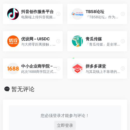
抖音创作服务平台
TB58论坛
电脑端上传抖音视频，抖音创作服务平台是抖音创作者的专属服务平台。
『TB58论坛』作为淘宝卖家社区交流论坛首页,为您免费分享淘宝卖家如何开店运营推广,淘宝如何打造爆款方法步骤,淘宝如何刷改销量,淘宝黑搜,直通车黑车等相关技巧技术教程,资源,工具！
优设网 – UISDC
青瓜传媒
与大师零距离接触，一线设计师、总监的干货分享地
「青瓜传媒」是全球移动互联网运营推广学习平台！
中小企业商学院 – 1688商学院
拼多多课堂
此次1688商学院正式更名为中小企业商学院，这代表着原来基于1688网站的电商基操培训模式将会升级，中小企业商学院将在电商基操培训上进行培训内容的扩展、围绕电商人才培训、企业管……
与其花钱上不靠谱的培训机构，不如去看看拼多多官方课程~
暂无评论
您必须登录才能参与评论！
立即登录