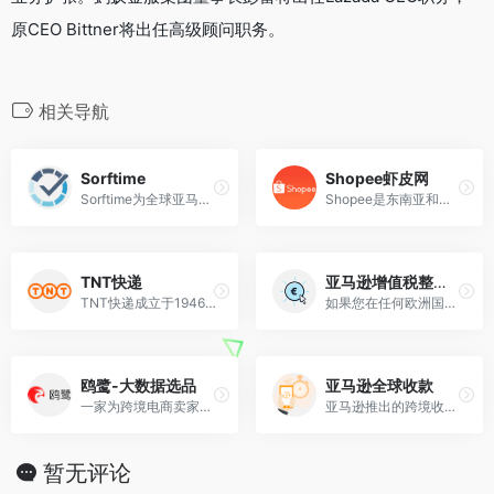
原CEO Bittner将出任高级顾问职务。
相关导航
Sorftime
Shopee虾皮网
Sorftime为全球亚马逊卖家标配工具，支持亚马逊全球12大站点。以帮助卖家红海分流，选对方向，高效运营，屏蔽风险、降低费用，更快更高获取投资利益为使命，开启跨境电商真选品时代。
Shopee是东南亚和台湾地区领先的电子商务平台。
TNT快递
亚马逊增值税整合服务
TNT快递成立于1946年，其国际网络覆盖世界200多个国家，提供一系列独一无二的全球整合性物流解决方案。
如果您在任何欧洲国家/地区销售商品，您可能需要注册当地国家的增值税税号 (VAT) 。增值税合规是每位亚马逊卖家独自承担的责任，亚马逊会向卖家提供有用信息，帮助您了解欧洲国家/...
鸥鹭-大数据选品
亚马逊全球收款
一家为跨境电商卖家提供大数据选品和运营分析工具的SAAS服务提供商。
亚马逊推出的跨境收款服务，协助卖家们使用国内银行账户，以人民币接收全球付款，给予安全便利的收款体验。
暂无评论