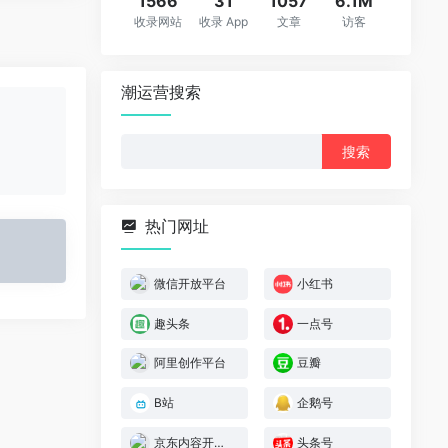
1566
31
1057
6.1M
收录网站
收录 App
文章
访客
潮运营搜索
搜
索：
热门网址
微信开放平台
小红书
趣头条
一点号
阿里创作平台
豆瓣
B站
企鹅号
京东内容开放平台
头条号