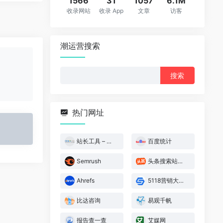
1566
31
1057
6.1M
收录网站
收录 App
文章
访客
潮运营搜索
搜
索：
热门网址
站长工具 – 站长之家
百度统计
Semrush
头条搜索站长平台
Ahrefs
5118营销大数据
比达咨询
易观千帆
报告查一查
艾媒网