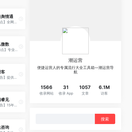
浪舆情通
【热点】全网信息监测，独家拥有新浪微博全量政务舆情数据。
瓜微数
【热i点】专业的微博数据分析平台。.
潮运营
便捷运营人的专属流行大全工具箱—潮运营导
报客
航
【报告】提供全球各行业的深度行业研究报告。
1566
31
1057
6.1M
收录网站
收录 App
文章
访客
瑞睿见
【报告】15年互联网用户行为研究；市场信息整理，上百家大型互联网企业数据。
搜
索：
达咨询