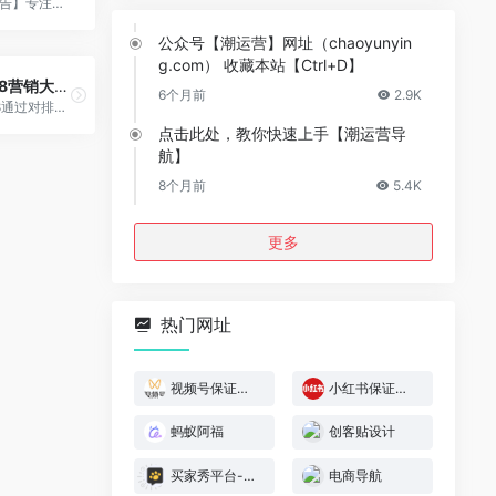
【报告】专注移动互联网行业的市场研究和数据交流平台。
公众号【潮运营】网址（chaoyunyin
g.com） 收藏本站【Ctrl+D】
5118营销大数据
6个月前
2.9K
5118通过对排名各类大数据挖掘,提供关键词挖掘,行业词库,站群权重监控,关键词排名监控,指数词,流量词挖掘工具等排名工作人员必备百度站长工具平台
点击此处，教你快速上手【潮运营导
航】
8个月前
5.4K
更多
热门网址
视频号保证金规则
小红书保证金规则
蚂蚁阿福
创客贴设计
买家秀平台-模特喵喵
电商导航