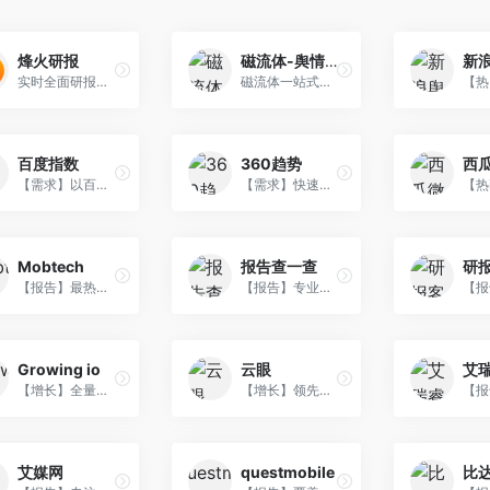
烽火研报
磁流体-舆情监控
新
实时全面研报检索平台
磁流体一站式智能舆情监测与分析平台，全网舆情监控、帮你监控指定关键词的全网信息，免费使用。
百度指数
360趋势
西
【需求】以百度海量网民行为数据为基础的数据分享平台。
【需求】快速获取热度趋势、理解用户真实需求、了解关键字搜索的人群属性。
Mobtech
报告查一查
研
【报告】最热门全行业报告，移动数据分析。
【报告】专业、全面、简约的报告获取工具。
Growing io
云眼
艾
【增长】全量用户行为数据，多维分析，帮助企业提升转化率，实现快速增长。
【增长】领先的A/B测试工具。
艾媒网
questmobile
比