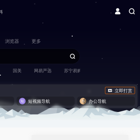
料
浏览器
更多
网
国美
网易严选
苏宁易购
立即打赏
短视频导航
办公导航