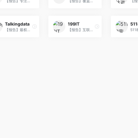
【报告】专注新经济领域的数据挖掘和数据报告分析机构。
【报告】覆盖数据统计、分析、挖掘，为企业提供完整的移动大数据解决方案。
Talkingdata
199IT
【报告】最权威的互联网行业报告,针对热门行业、热门事件进行重点实时分析。
【报告】互联网研究和咨询及IT行业数据人员和决策者提供一个数据共享平台。