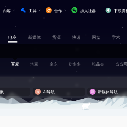
内容
工具
合作
加入社群
下载资
电商
新媒体
货源
快递
网盘
学术
百度
淘宝
京东
拼多多
唯品会
当当
导航
AI导航
新媒体导航