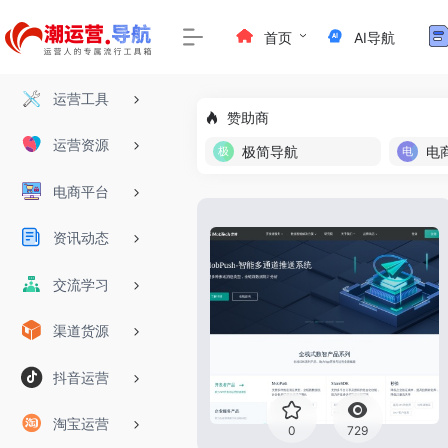
首页
AI导航
运营工具
赞助商
运营资源
极简导航
电
电商平台
资讯动态
交流学习
渠道货源
抖音运营
淘宝运营
0
729