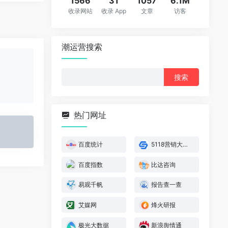
1566
31
1057
6.1M
收录网站
收录 App
文章
访客
潮运营搜索
搜
索：
热门网址
百度统计
5118营销大数据
百度指数
比达咨询
易观千帆
报告查一查
艾媒网
烽火研报
极光大数据
新浪舆情通