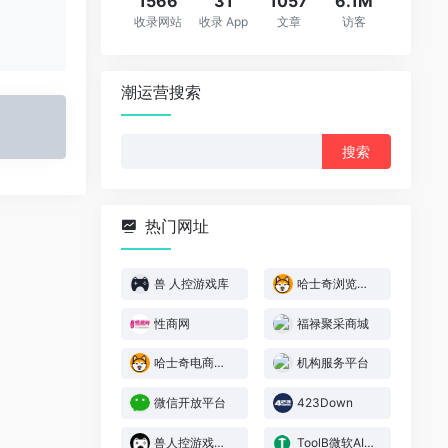
1566
31
1057
6.1M
收录网站
收录 App
文章
访客
潮运营搜索
搜
索：
热门网址
兽 人控游戏库
哈士奇浏览器插件官网
性商网
福禄聚采商城
哈士奇电商插件 — 官网下载
机构服务平台
微信开放平台
423Down
兽人控游戏库官网
ToolB微软AI文字转语音