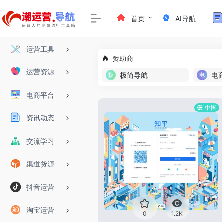
首页
AI导航
运营工具
赞助商
运营资源
极简导航
电
电商平台
中国
资讯动态
交流学习
渠道货源
抖音运营
淘宝运营
0
1.2K