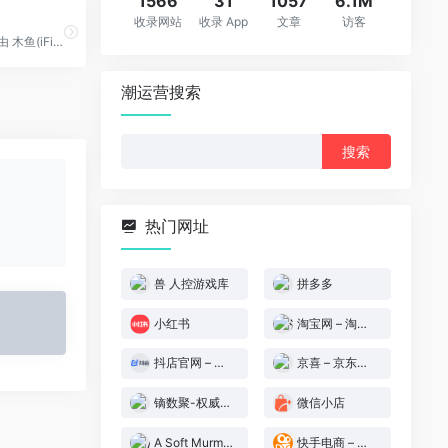
1566
31
1057
6.1M
收录网站
收录 App
文章
访客
订票助手.NET 是由 木鱼(iFish) 自2013年发起的一个非开源非商业免费软件，目标是做出一款功能全面稳定强大的12306非官方客户端。
潮运营搜索
搜
索：
热门网址
兽 人控游戏库
拼多多
小红书
淘宝网 – 淘！我喜欢
抖店官网 – 抖音小店商家后台
京喜 – 京东旗下特价购物平台
镝数聚-权威数据
微信小店
A Soft Murmur在线白噪音生成器
快手电商 – 快手小店