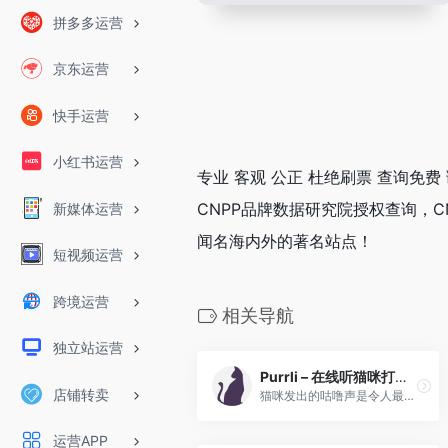
拼多多运营
京东运营
快手运营
小红书运营
专业 客观 公正 杜绝刷票 查询免
CNPP品牌数据研究院授权查询，C
新媒体运营
闻名海内外的著名站点！
短视频运营
跨境运营
相关导航
独立站运营
Purrli – 在线听猫咪打呼噜声
店铺转卖
猫咪发出的咕噜声是令人最放松的声音之一，当你倍感压力时可以帮助你平静下来。
运营APP