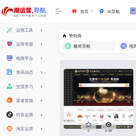
首页
AI导航
运营工具
赞助商
运营资源
极简导航
电
电商平台
资讯动态
交流学习
渠道货源
抖音运营
淘宝运营
0
4.9K