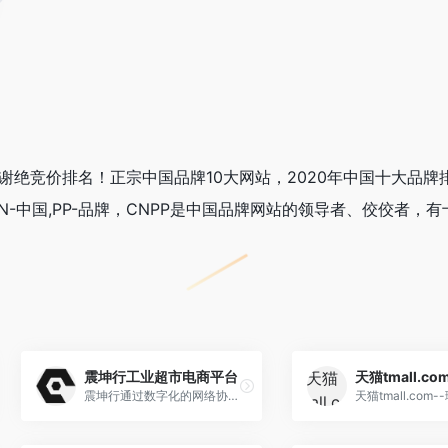
费 谢绝竞价排名！正宗中国品牌10大网站，2020年中国十大品牌
N-中国,PP-品牌，CNPP是中国品牌网站的领导者、佼佼者，
震坤行工业超市电商平台
天猫tmall.co
震坤行通过数字化的网络协同，实现工业用品透明、高效的一站式采购；利用物联网技术与数据智能，实现工厂物料的智能化管理，提供通用设备的在线监控、租赁及维修保养等服务。