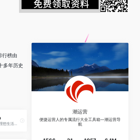
排行榜由
有十多年历史
潮运营
m
便捷运营人的专属流行大全工具箱—潮运营导
天猫tmall.com--理想生活上天猫
航