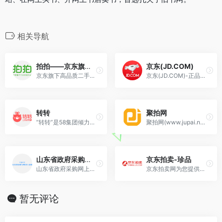
相关导航
拍拍——京东旗下二手交易平台
京东(JD.COM)
京东旗下高品质二手交易平台
京东(JD.COM)-正品低价、品质保障、配送及时、轻松购物！
转转
聚拍网
“转转”是58集团倾力打造的闲置二手交易平台。
聚拍网(www.jupai.net) 专业处置废旧物资、闲置物资、二手设备等，竞买群体高达数百万人，平台拍卖内容主要涉及金属类、设备类、固废类、危废类、机动车 类等，为广大客户提供高效……
山东省政府采购网上商城
京东拍卖-珍品
山东省政府采购网上商城
京东拍卖网为您提供具有独特性及高价值商品的拍卖平台，其中珍品拍卖包括珠宝玉器，文玩收藏，紫砂陶瓷，茶酒滋补，艺术品，奢侈品，房产，汽车等品类，欢迎参与竞拍！
暂无评论