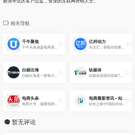
新浪华北区客户总监，资深的互联网营销人士。
相关导航
千牛聚焦
亿邦动力
千牛头条涵盖电商资讯、商业案例、行业动态、新零售观察等多元化内容，为千万商家提供信息服务。
关注它，获取你想要的一切电商知识和资源。 标签：微信公众号
白鲸出海
钛媒体
白鲸出海是一家致力于服务中国泛互联网企业走向海外的综合服务平台，目前白鲸出海涵盖资讯（快讯、7×24h、问答和话题等）、数据（公司、产品、资本、榜单、专辑和投放等）、服务（...
钛媒体是国内首家TMT公司人社群媒体，最有钛度的一人一媒体平台，集信息交流融合、IT技术信息、新媒体于一身的媒体平台。
电商头条
电商最新资讯 – 站长之家
电商大号，凝聚电商人，聚焦电商头条，案例解析！以与众不同视角看电商，劲爆内容每日推送！
站长之家(中国站长站)为个人站长与企业网络提供全面的站长资讯、源代码程序下载、海量建站素材、强大的搜索优化辅助工具、网络产品设计与运营理念以及一站式网络解决方案，十年来我们一直致力为中文网站提供动力。
暂无评论