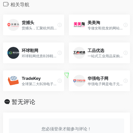
相关导航
货捕头
美美淘
货捕头，汇聚杭州四季青、广州沙河、织里童装等产地批发市场一手货源，为广大淘宝天猫、拼多多京东、抖音快手网红直播等卖家提供货源一件代发服务。
专做女鞋批发的网站，女鞋一件代发，女鞋分销，女鞋货源，厂家直销！
环球鞋网
工品优选
环球鞋网优质B2B鞋子行业电子商务平台
一站式工业用品采购平台，京东工业品旗下中小企业采购服务平台。
TradeKey
华强电子网
全球第二大B2B电子商务平台，也是近年来最受外贸行业关注的外贸B2B网站。
华强电子网是电子元器件原材料采购垂直B2B网站，为全球ic芯片/电子元件/配件采购商、供应商、贸易商、制造商提供专业的服务
暂无评论
您必须登录才能参与评论！