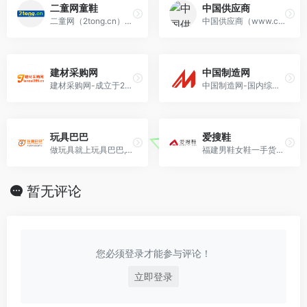
二童网童鞋
中国供应商
二童网（2tong.cn）台州温岭童鞋、湖州织里童装批发网站,数十万童鞋、童装一手货源,童鞋童装批发厂家直销为卖家提供童装进货渠道,批发童鞋.并提供快速发布、下载，推荐专业童装童鞋…
中国供应商（www.china.cn）国内优质的B2B网站，是中小企业老板推广的B2B平台，是百度爱采购官方合作平台。中国供应商一直秉承“推进诚信贸易、创建国际品牌”的宗旨，专注于为企业提供互联网推广服务。
建材采购网
中国制造网
建材采购网-成立于2005年的建材行业b2b网站，提供建材供求、建材厂家招商加盟、建材家居品牌、建材新闻、家居知识等信息,是汇集大量高质量建材信息的专业建材网
中国制造网-国内综合B2B电子商务平台，覆盖全行业品类：工业品、原材料、家居百货和商务服务等。
玩具巴巴
爱搜鞋
做玩具就上玩具巴巴,10万玩具采购商每天必看网站
福建男鞋女鞋一手货源供应平台提供代发服务
暂无评论
您必须登录才能参与评论！
立即登录