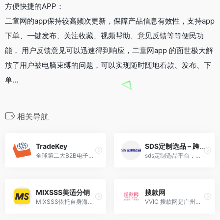
方便快捷的APP：
二童网的app保持较高频次更新，保障产品信息有效性，支持app
下单、一键发布、关注收藏、视频帮助、意见反馈等等便民功
能， 用户反馈意见可以迅速得到响应，二童网app 的面世极大解
放了用户被电脑束缚的问题，可以实现随时随地看款、发布、下
单…
相关导航
TradeKey
SDS定制选品 – 跨境电商DIY产品铺货平台
全球第二大B2B电子商务平台，也是近年来最受外贸行业关注的外贸B2B网站。
sds定制选品平台，开放式diy定制选品平台，提供一站式跨境电商定制选品铺货服务，满足亚马逊等跨境电商平台卖家在产品开发铺货上的各类需求。
MIXSSS美适分销
搜款网
MIXSSS依托自身海外仓优势，整合国内外优质供应链资源，致力于为amazon、eBay、Wish、速卖通、沃尔玛及自建站等外贸平台上的跨境卖家解决货源问题，降低跨境起步门槛。卖家无需备
VVIC 搜款网是广州最大的网批平台，覆盖广州沙河，十三行，白马，解放南，潮汕普宁等服装批发市场。