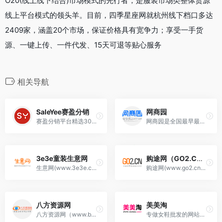
O20(线上线下结合)市场模式的先行者，是服装市场类整体货源
线上平台模式的领头羊。目前，四季星座网就杭州线下档口多达
2409家，涵盖20个市场，保证价格具有宽争力；享受一手货
源、一键上传、一件代发、15天可退等贴心服务
相关导航
SaleYee赛盈分销
网商园
赛盈分销平台精选30000+海外仓现货SKU，免费入驻，支持欧美等海外仓外贸货源一件代发，无缝对接Amazon、Walmart、eBay、Wish、Shopify等平台，实现跨境电商无门槛分销
网商园是全国最早最专业的服装服饰类货源分销平台
3e3e童装生意网
购途网（GO2.CN）
生意网(www.3e3e.cn)汇优质童装货源，聚实力童装大厂，享百万商机流量，为广大童装厂家、卖家提供高质量的贸易信息服务！
购途网(www.go2.cn)汇优质女鞋货源，聚实力女鞋大厂，享海量商机流量，为广大女鞋厂家、卖家提供高质量的贸易信息服务！
八方资源网
美美淘
八方资源网（www.b2b168.com）倡导自由的网上贸易，为全球220个国家和地区的商人提供在线贸易服务。融供应商机、求购信息、企业目录于一体，正在成为全球商人销售产品、开展网上贸……
专做女鞋批发的网站，女鞋一件代发，女鞋分销，女鞋货源，厂家直销！