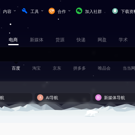
内容
工具
合作
加入社群
下载资
电商
新媒体
货源
快递
网盘
学术
百度
淘宝
京东
拼多多
唯品会
当当
导航
AI导航
新媒体导航