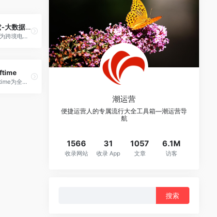
鸥鹭-大数据选品
一家为跨境电商卖家提供大数据选品和运营分析工具的SAAS服务提供商。
ftime
Sorftime为全球亚马逊卖家标配工具，支持亚马逊全球12大站点。以帮助卖家红海分流，选对方向，高效运营，屏蔽风险、降低费用，更快更高获取投资利益为使命，开启跨境电商真选品时代。
潮运营
便捷运营人的专属流行大全工具箱—潮运营导
航
1566
31
1057
6.1M
收录网站
收录 App
文章
访客
搜
索：