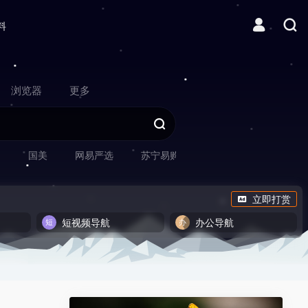
料
浏览器
更多
网
国美
网易严选
苏宁易购
立即打赏
短视频导航
办公导航