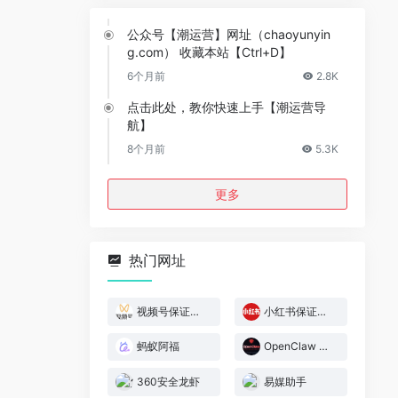
公众号【潮运营】网址（chaoyunyin
g.com） 收藏本站【Ctrl+D】
6个月前
2.8K
点击此处，教你快速上手【潮运营导
航】
8个月前
5.3K
更多
热门网址
视频号保证金规则
小红书保证金规则
蚂蚁阿福
OpenClaw 官网
360安全龙虾
易媒助手