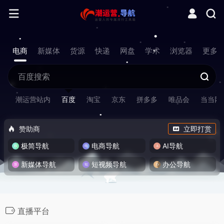
电商
新媒体
货源
快递
网盘
学术
浏览器
更多
潮运营站内
百度
淘宝
京东
拼多多
唯品会
当当网
赞助商
立即打赏
极简导航
电商导航
AI导航
新媒体导航
短视频导航
办公导航
直播平台