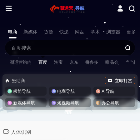
电商
新媒体
货源
快递
网盘
学术
浏览器
更多
潮运营站内
百度
淘宝
京东
拼多多
唯品会
当当网
赞助商
立即打赏
极简导航
电商导航
AI导航
新媒体导航
短视频导航
办公导航
人体识别