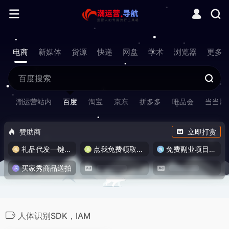
电商
新媒体
货源
快递
网盘
学术
浏览器
更多
潮运营站内
百度
淘宝
京东
拼多多
唯品会
当当网
赞助商
立即打赏
礼品代发一键发货
点我免费领取流量卡
免费副业项目/实战推荐
买家秀商品送拍
人体识别SDK，IAM