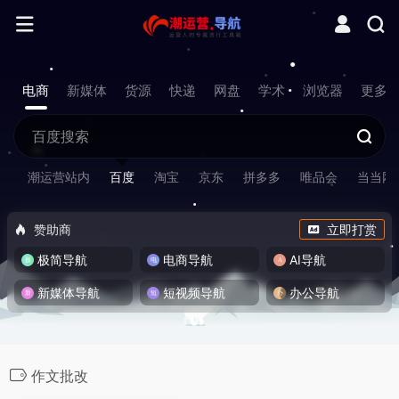
电商
新媒体
货源
快递
网盘
学术
浏览器
更多
潮运营站内
百度
淘宝
京东
拼多多
唯品会
当当网
赞助商
立即打赏
极简导航
电商导航
AI导航
新媒体导航
短视频导航
办公导航
作文批改