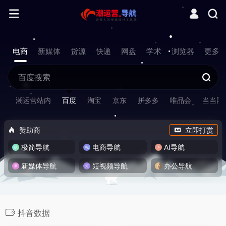
电商
新媒体
货源
快递
网盘
学术
浏览器
更多
潮运营站内
百度
淘宝
京东
拼多多
唯品会
当当网
赞助商
立即打赏
极简导航
电商导航
AI导航
新媒体导航
短视频导航
办公导航
抖音数据