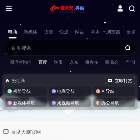
电商
新媒体
货源
快递
网盘
学术
浏览器
更多
潮运营站内
百度
淘宝
京东
拼多多
唯品会
当当网
赞助商
立即打赏
极简导航
电商导航
AI导航
新媒体导航
短视频导航
办公导航
百度大脑官网