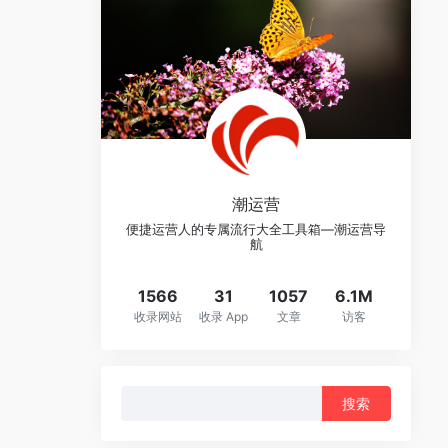
潮运营
便捷运营人的专属流行大全工具箱—潮运营导
航
1566
31
1057
6.1M
收录网站
收录 App
文章
访客
搜
索：