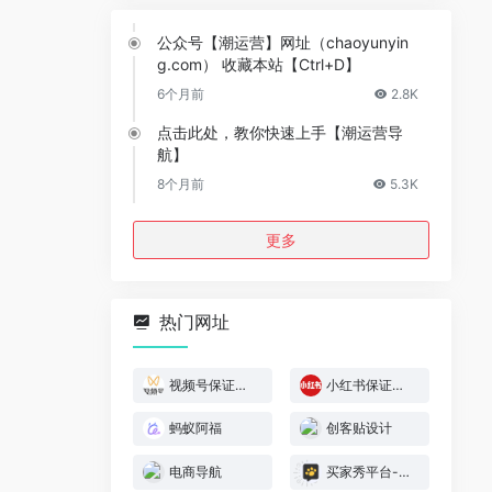
公众号【潮运营】网址（chaoyunyin
g.com） 收藏本站【Ctrl+D】
6个月前
2.8K
点击此处，教你快速上手【潮运营导
航】
8个月前
5.3K
更多
热门网址
视频号保证金规则
小红书保证金规则
蚂蚁阿福
创客贴设计
电商导航
买家秀平台-模特喵喵