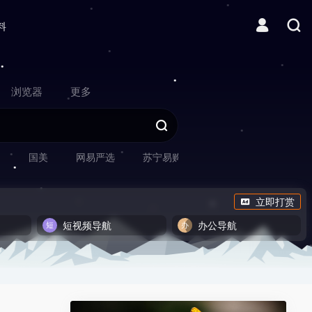
料
浏览器
更多
网
国美
网易严选
苏宁易购
立即打赏
短视频导航
办公导航