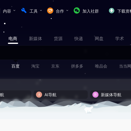
内容
工具
合作
加入社群
下载资
电商
新媒体
货源
快递
网盘
学术
百度
淘宝
京东
拼多多
唯品会
当当
导航
AI导航
新媒体导航