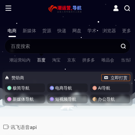
电商
新媒体
货源
快递
网盘
学术
浏览器
更多
潮运营站内
百度
淘宝
京东
拼多多
唯品会
当当网
赞助商
立即打赏
极简导航
电商导航
AI导航
新媒体导航
短视频导航
办公导航
讯飞语音api