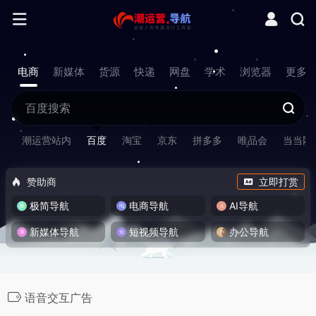
电商
新媒体
货源
快递
网盘
学术
浏览器
更多
潮运营站内
百度
淘宝
京东
拼多多
唯品会
当当网
赞助商
立即打赏
极简导航
电商导航
AI导航
新媒体导航
短视频导航
办公导航
语音交互广告