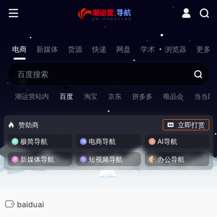
电商
新媒体
货源
快递
网盘
学术
浏览器
更多
潮运营站内
百度
淘宝
京东
拼多多
唯品会
当当网
赞助商
立即打赏
极简导航
电商导航
AI导航
新媒体导航
短视频导航
办公导航
baiduai