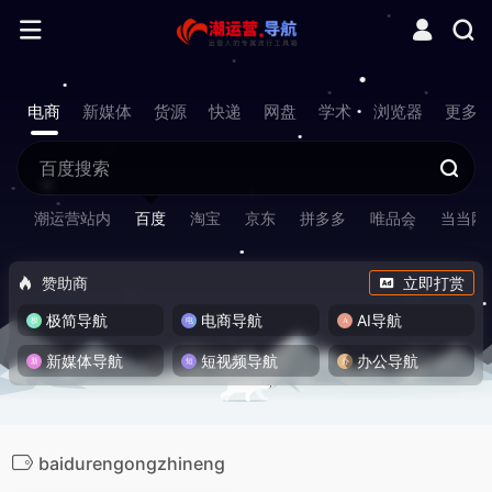
电商
新媒体
货源
快递
网盘
学术
浏览器
更多
潮运营站内
百度
淘宝
京东
拼多多
唯品会
当当网
赞助商
立即打赏
极简导航
电商导航
AI导航
新媒体导航
短视频导航
办公导航
baidurengongzhineng