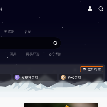
料
浏览器
更多
网
国美
网易严选
苏宁易购
立即打赏
短视频导航
办公导航