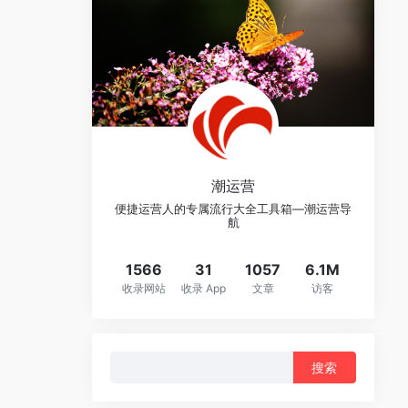
潮运营
便捷运营人的专属流行大全工具箱—潮运营导
航
1566
31
1057
6.1M
收录网站
收录 App
文章
访客
搜
索：