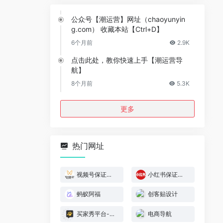
公众号【潮运营】网址（chaoyunyin
g.com） 收藏本站【Ctrl+D】
6个月前
2.9K
点击此处，教你快速上手【潮运营导
航】
8个月前
5.3K
更多
热门网址
视频号保证金规则
小红书保证金规则
蚂蚁阿福
创客贴设计
买家秀平台-模特喵喵
电商导航