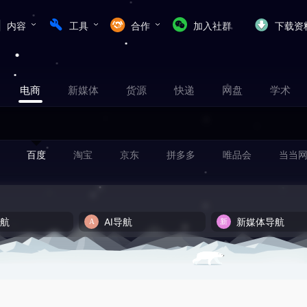
内容
工具
合作
加入社群
下载资
电商
新媒体
货源
快递
网盘
学术
百度
淘宝
京东
拼多多
唯品会
当当
导航
AI导航
新媒体导航