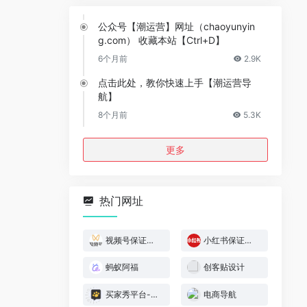
公众号【潮运营】网址（chaoyunyin
g.com） 收藏本站【Ctrl+D】
6个月前
2.9K
点击此处，教你快速上手【潮运营导
航】
8个月前
5.3K
更多
热门网址
视频号保证金规则
小红书保证金规则
蚂蚁阿福
创客贴设计
买家秀平台-模特喵喵
电商导航