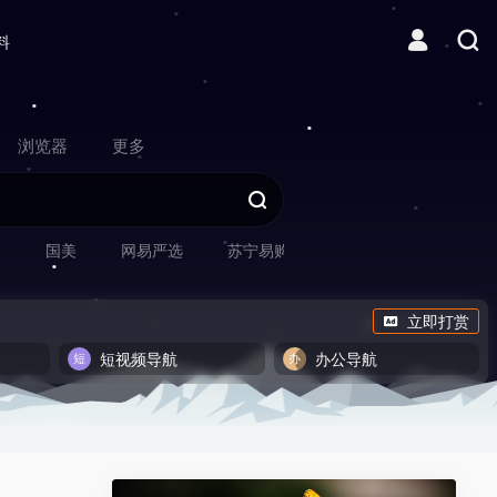
料
浏览器
更多
网
国美
网易严选
苏宁易购
立即打赏
短视频导航
办公导航