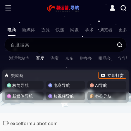
电商
新媒体
货源
快递
网盘
学术
浏览器
更多
潮运营站内
百度
淘宝
京东
拼多多
唯品会
当当网
赞助商
立即打赏
极简导航
电商导航
AI导航
新媒体导航
短视频导航
办公导航
excelformulabot com