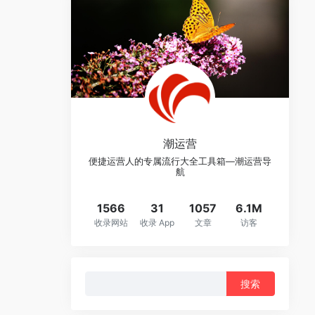
潮运营
便捷运营人的专属流行大全工具箱—潮运营导
航
1566
31
1057
6.1M
收录网站
收录 App
文章
访客
搜
索：