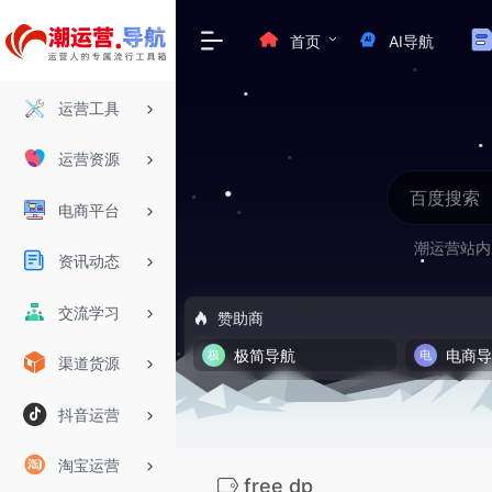
首页
AI导航
运营工具
运营资源
电商平台
潮运营站内
资讯动态
交流学习
赞助商
极简导航
电商
渠道货源
抖音运营
淘宝运营
free dp