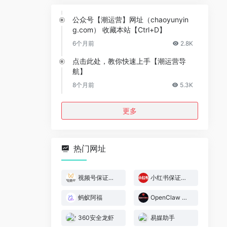
公众号【潮运营】网址（chaoyunyin
g.com） 收藏本站【Ctrl+D】
6个月前
2.8K
点击此处，教你快速上手【潮运营导
航】
8个月前
5.3K
更多
热门网址
视频号保证金规则
小红书保证金规则
蚂蚁阿福
OpenClaw 官网
360安全龙虾
易媒助手