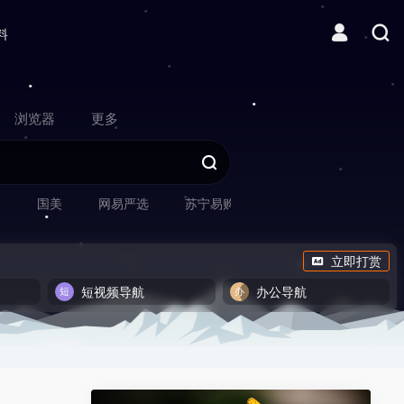
料
浏览器
更多
网
国美
网易严选
苏宁易购
立即打赏
短视频导航
办公导航