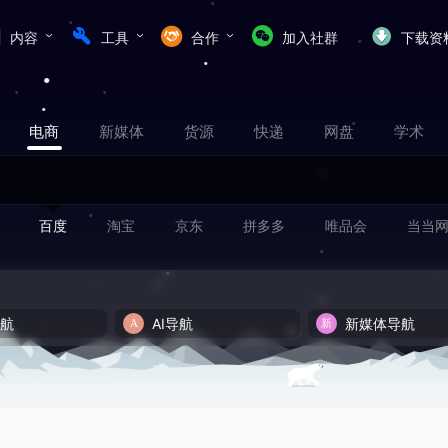
内容
工具
合作
加入社群
下载资
电商
新媒体
货源
快递
网盘
学术
百度
淘宝
京东
拼多多
唯品会
当当
导航
AI导航
新媒体导航