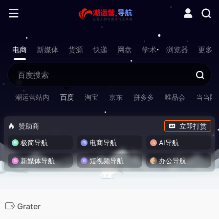
电商
新媒体
货源
快递
网盘
学术
浏览器
更多
潮运营站内
百度
淘宝
京东
拼多多
唯品会
当当网
赞助商
立即打赏
极简导航
电商导航
AI导航
新媒体导航
短视频导航
办公导航
Grater