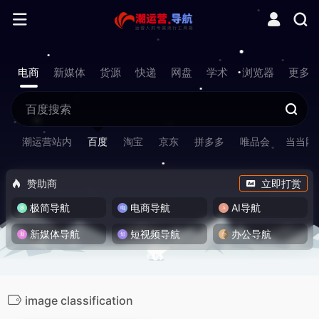
电商
新媒体
货源
快递
网盘
学术
浏览器
更多
潮运营站内
百度
淘宝
京东
拼多多
唯品会
当当网
赞助商
立即打赏
极简导航
电商导航
AI导航
新媒体导航
短视频导航
办公导航
image classification