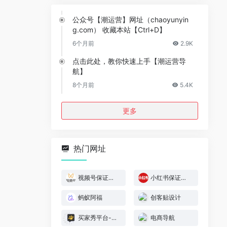
公众号【潮运营】网址（chaoyunyin
g.com） 收藏本站【Ctrl+D】
6个月前
2.9K
点击此处，教你快速上手【潮运营导
航】
8个月前
5.4K
更多
热门网址
视频号保证金规则
小红书保证金规则
蚂蚁阿福
创客贴设计
买家秀平台-模特喵喵
电商导航