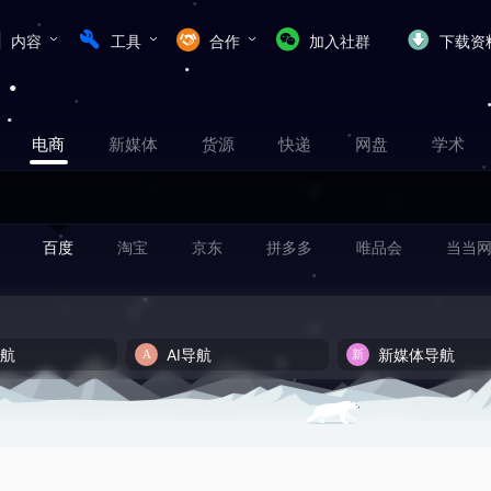
内容
工具
合作
加入社群
下载资
电商
新媒体
货源
快递
网盘
学术
百度
淘宝
京东
拼多多
唯品会
当当
导航
AI导航
新媒体导航