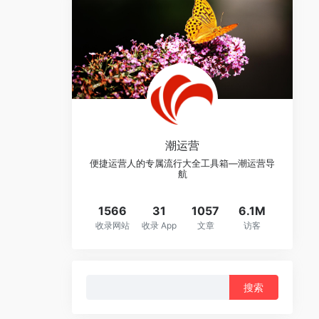
潮运营
便捷运营人的专属流行大全工具箱—潮运营导
航
1566
31
1057
6.1M
收录网站
收录 App
文章
访客
搜
索：