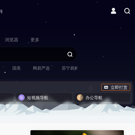
料
浏览器
更多
网
国美
网易严选
苏宁易购
立即打赏
短视频导航
办公导航