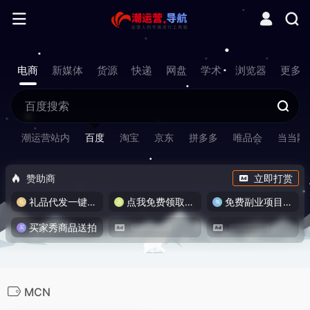
电商
新媒体
货源
快递
网盘
学术
浏览器
更多
潮运营站内
百度
淘宝
京东
拼多多
唯品会
当当网
赞助商
立即打赏
礼品代发一键发货
点我免费领取流量卡
免费副业项目/实战推荐
买家秀商品送拍
MCN