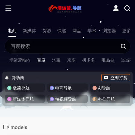
电商
新媒体
货源
快递
网盘
学术
浏览器
更多
潮运营站内
百度
淘宝
京东
拼多多
唯品会
当当网
赞助商
立即打赏
极简导航
电商导航
AI导航
新媒体导航
短视频导航
办公导航
models