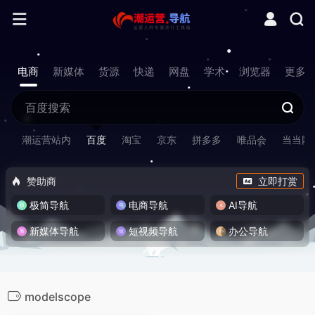
电商
新媒体
货源
快递
网盘
学术
浏览器
更多
潮运营站内
百度
淘宝
京东
拼多多
唯品会
当当网
赞助商
立即打赏
极简导航
电商导航
AI导航
新媒体导航
短视频导航
办公导航
modelscope