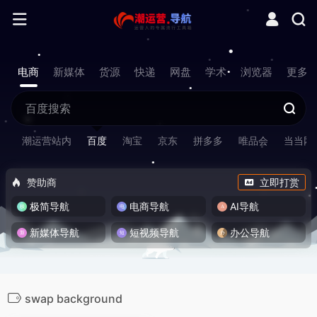
电商
新媒体
货源
快递
网盘
学术
浏览器
更多
潮运营站内
百度
淘宝
京东
拼多多
唯品会
当当网
赞助商
立即打赏
极简导航
电商导航
AI导航
新媒体导航
短视频导航
办公导航
swap background