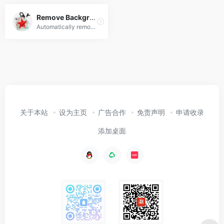
Remove Background from Image
Automatically remove background and replace it with a transparent, solid color or background image with just a few clicks!
关于本站
设为主页
广告合作
免责声明
申请收录
添加桌面