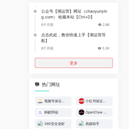
公众号【潮运营】网址（chaoyunyin
g.com） 收藏本站【Ctrl+D】
6个月前
2.8K
点击此处，教你快速上手【潮运营导
航】
8个月前
5.3K
更多
热门网址
视频号保证金规则
小红书保证金规则
蚂蚁阿福
OpenClaw 官网
360安全龙虾
易媒助手