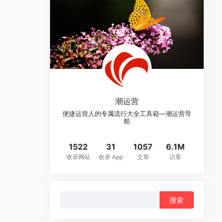
潮运营
便捷运营人的专属流行大全工具箱—潮运营导
航
1522
31
1057
6.1M
收录网站
收录 App
文章
访客
搜
索：