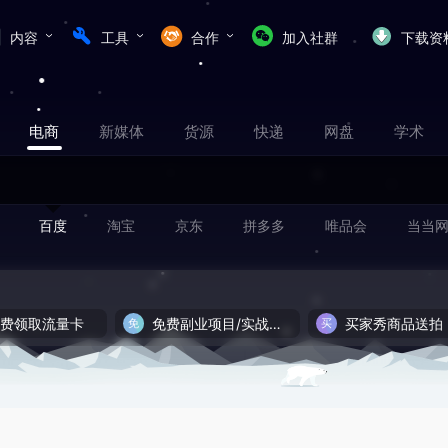
内容
工具
合作
加入社群
下载资
电商
新媒体
货源
快递
网盘
学术
百度
淘宝
京东
拼多多
唯品会
当当
免费领取流量卡
免费副业项目/实战推荐
买家秀商品送拍