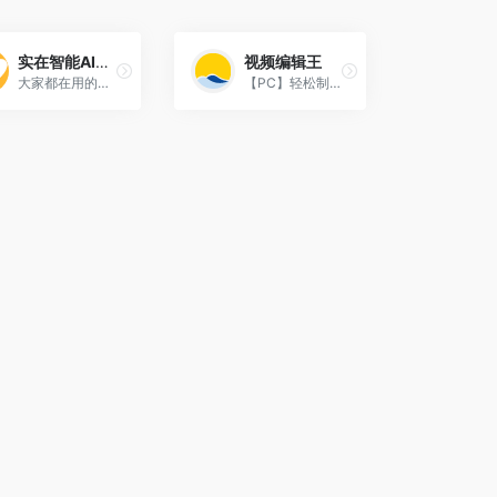
实在智能AI+RPA
视频编辑王
大家都在用的智能软件机器人
【PC】轻松制作专业视频。丰富的模版素材，炫酷的滤镜转场效果。